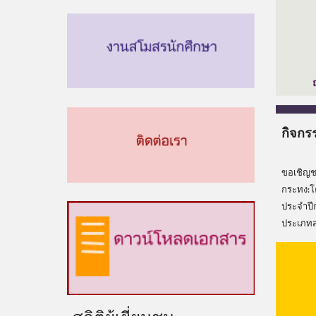
กิจกร
ขอเชิญช
กระทง:โ
ประจำปีก
ประเภท