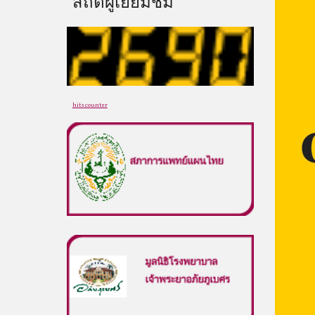
สถิติผู้เยี่ยมชม
hits counter