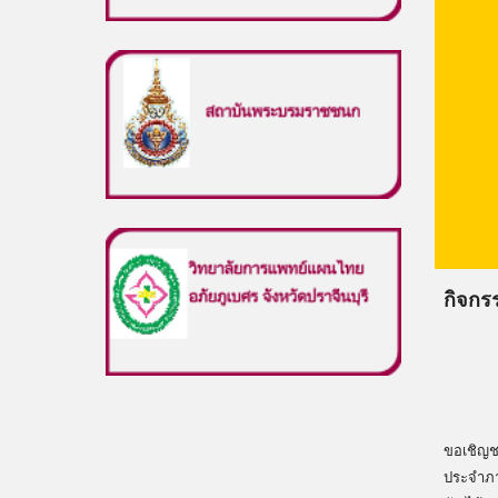
กิจกร
ขอเชิญช
ประจำภา