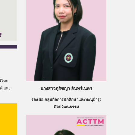
ณีไทย
ค์ และ
นางสาวภูริชญา อินทร์เนตร
รอง ผอ.กลุ่ม
กิจการนักศึกษาและทะนุบำรุง
ศิลปวัฒนธรรม