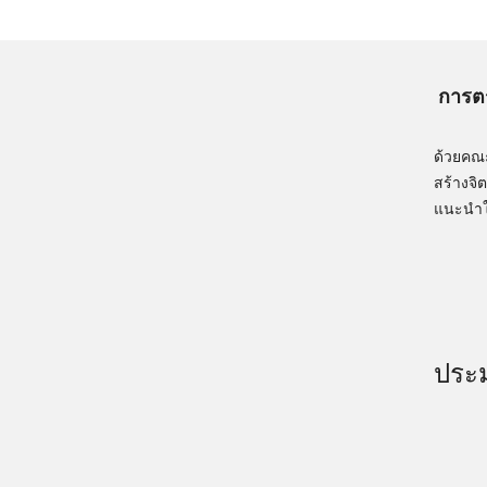
การต
ด้วยคณะ
สร้างจิต
แนะนำใ
ประ